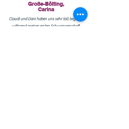
Große-Bölting,
Carina
Claudi und Dani haben uns sehr toll begleitet
während meiner ersten Schwangerschaft.
Trotz der erschwerten Umstände mit der
Pandemie haben sie uns fürsorglich unterstützt
und alles Sorgen und Ängste genommen.
Nach der Entbindung hatten wir auch eine
schöne gemeinsame Zeit zusammen.
Beide sind sehr emphatisch, strahlen Ruhe aus
und sind sehr liebevoll im Umgang mit unserem
kleinen Wunder.
Vielen Dank für eure tolle Unterstützung.